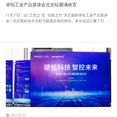
卓怡工业产品巡讲会北京站圆满收官
11月27日，以“工控之‘芯’ 信创之行”为主题的卓怡工业产品巡讲
会 • 北京首站在中关村万丽酒店成功举办。本次会议汇聚了行业
生态伙伴、资深技术专家与渠道合作伙伴，共同探讨国产化工控
技术的前沿趋势与落地实践。信创筑基，生态共融推动工业控制
系统的自主可控已成为关键基础设施建设的现实需求。基于此，
卓怡恒...
2025-09-26