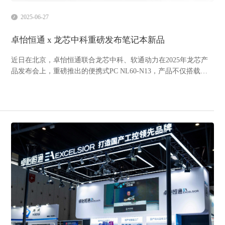
2025-06-27
卓怡恒通 x 龙芯中科重磅发布笔记本新品
近日在北京，卓怡恒通联合龙芯中科、软通动力在2025年龙芯产
品发布会上，重磅推出的便携式PC NL60-N13，产品不仅搭载完
全自主可控的龙芯3B6000M处理器，更通过材料、能效等维度的
尝试，将“环保”实践到产品中。当“国产化”遇上“碳中和”:从芯片
到整机的绿色解码1. 龙芯3B6000M：集成8...