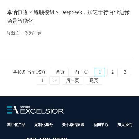
卓怡恒通 × 鲲鹏模组 × DeepSeek，加速千行百业边缘
场景智能化
转载自：华为计算
共46条 当前1/5页
首页
前一页
1
2
3
4
5
后一页
尾页
国产化产品
定制化服务
关于卓怡恒通
新闻中心
加入我们