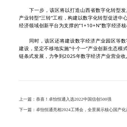
下一步，该区将以打造山西省数字化转型发展
产业转型“三转”工程，构建以数字化转型促进中
经济领域创新平台为支撑的“1+10+N”数字经
同时，该区还将建设数字经济产业园区等数字
建设，坚定不移地实施“十个一”产业创新生态模
链条式发展，力争到2025年数字经济产业营业收
上一篇：
恭喜！卓怡恒通入选2022中国信创500强
下一篇：
卓怡恒通亮相2024工博会，全景展示核心国产