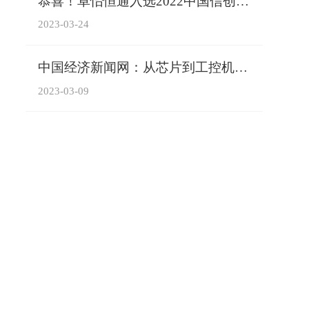
恭喜！卓怡恒通入选2022中国信创
500强
2023-03-24
中国经济新闻网：从芯片到工控机，
信创产业链盘点
2023-03-09