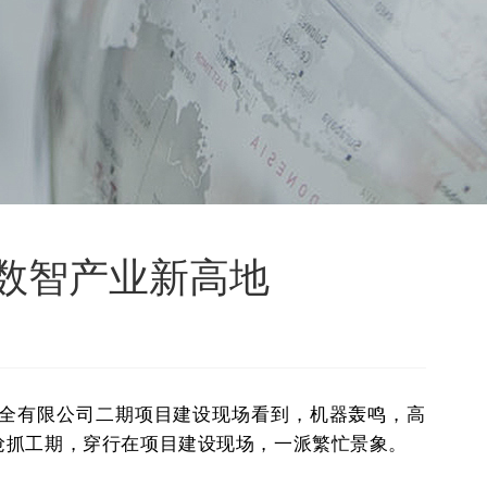
数智产业新高地
全有限公司二期项目建设现场看到，机器轰鸣，高
抢抓工期，穿行在项目建设现场，一派繁忙景象。