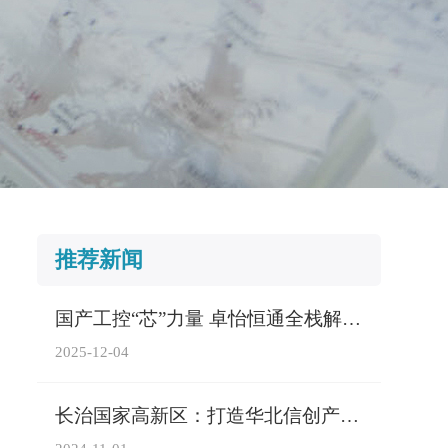
推荐新闻
国产工控“芯”力量 卓怡恒通全栈解决
方案亮相工博会
2025-12-04
长治国家高新区：打造华北信创产业
高地