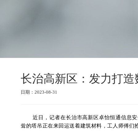
长治高新区：发力打造
日期：2023-08-31
近日，记者在长治市高新区卓怡恒通信息安
耸的塔吊正在来回运送着建筑材料，工人师傅们